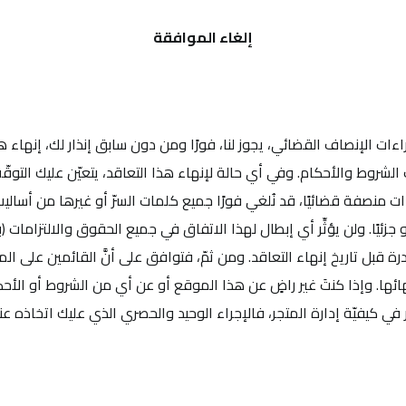
إلغاء الموافقة
اءات الإنصاف القضائي، يجوز لنا، فورًا ومن دون سابق إنذار لك، إنهاء
روط والأحكام. وفي أي حالة لإنهاء هذا التعاقد، يتعيّن عليك التوقّف
ءات منصفة قضائيًا، قد نُلغي فورًا جميع كلمات السرّ أو غيرها من أس
أو جزئيًا. ولن يؤثِّر أي إبطال لهذا الاتفاق في جميع الحقوق والالتزاما
رة قبل تاريخ إنهاء التعاقد. ومن ثمّ، فتوافق على أنَّ القائمين على 
نهائها. وإذا كنتَ غير راضٍ عن هذا الموقع أو عن أي من الشروط أو الأحك
في كيفيّة إدارة المتجر، فالإجراء الوحيد والحصري الذي عليك اتخاذه عن