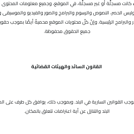
 كانت مسجلَّة أو غير مسجلَّة، في الموقع، وجميع معلومات المحتوى وا
ل وليس الحصر، النصوص والرسوم والبرامج والصور والفيديو والموسيقى و
ر والبرامج الرئيسية. وإنّ كلّ محتويات الموقع محميةٌ أيضًا بموجب ح
جميع الحقوق محفوظة.
القانون السائد والهيئات القضائية
 بموجب القوانين السارية في البلد. وبموجب ذلك، يوافق كل طرف على ال
البلد والتنازل عن أية اعتراضات تتعلق بالمكان.