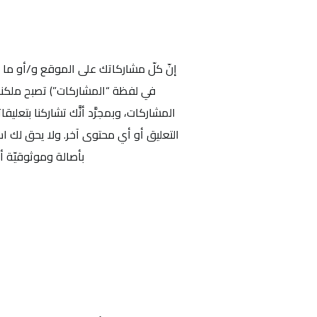
إنّ كلّ مشاركاتك على الموقع و/أو ما تق
في لفظة “المشاركات”) تصبح ملكنا 
المشاركات، وبمجرَّد أنَّك تشاركنا بتعلي
التعليق أو أي محتوى آخر. ولا يحق لك استخ
بأصالة وموثوقيّة أ