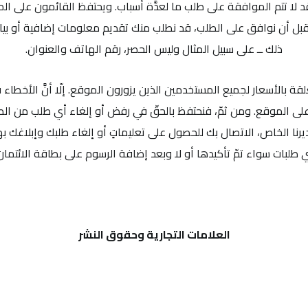
قد لا تتم الموافقة على طلب ما لعدَّة أسباب. ويحتفظ القائمون على ا
بل أن نوافق على الطلب، قد نطلب منك تقديم معلومات إضافية أو بيا
ذلك ــ على سبيل المثال وليس الحصر، رقم الهاتف والعنوان.
بالأسعار لجميع المستخدمين الذين يزورون الموقع. إلّا أنَّ الأخطاء قد ت
 على الموقع. ومن ثمّ، فنحتفظ بالحقّ في رفض أو إلغاء أي طلب من الطل
ديرنا الخاص، الاتصال بك للحصول على تعليماتٍ أو إلغاء طلبك وإبلاغك به
 طلبات سواء تمّ تأكيدها أو لا وبعد إضافة الرسوم على بطاقة الائتمان
العلامات التجارية وحقوق النشر