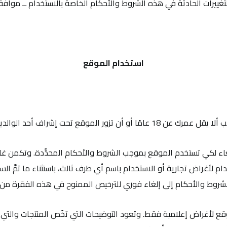
تغييرات الحادثة في هذه الشروط والأحكام الخاصة بالاستخدام ــ موافقت
استخدام الموقع
زور الموقع تحت إشراف أحد الوالدين أو الوصي القانوني.
إلغاء لكي تستخدم الموقع بموجب الشروط والأحكام المحدَّدة. وتكمن غاي
ام لأغراض تجارية أو الاستخدام باسم أي طرف ثالث، باستثناء ما تمَّ ال
لشروط والأحكام إلى إلغاء فوري للترخيص الممنوح في هذه الفقرة من د
 لأغراض إعلامية فقط. وتعود التوضيحات التي تخُص المنتجات والتي أ