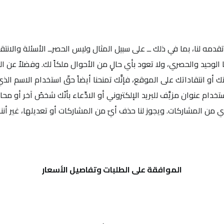
دمه لنا، بما في ذلك ــ على سبيل المثال وليس الحصرــ الأسئلة والانت
الوحيد والحصري، ولا تعود بأي حالٍ من الأحوال ملكاً لك. وفضلاً عن 
قاتك أو انتقاداتك على الموقع، فإنَّك تمنحنا أيضاً حقّ استخدام الاسم الذ
دام عنوان مزيَّف للبريد الإلكتروني أو الادِّعاء بأنّك شخصٌ آخر أو محا
ي من المشاركات. ويجوز لنا حذف أيّ من المشاركات أو تعديلها، غير أننا 
الموافقة على الطلبات وتفاصيل الأسعار