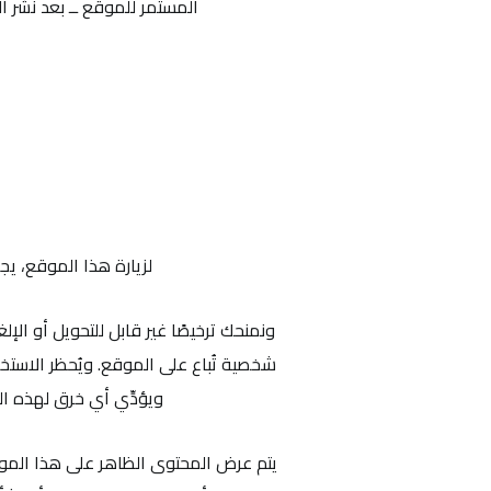
المستمر للموقع ــ بعد نشر ال
لزيارة هذا الموقع، يجب ألا يقل عمرك عن 18 عامًا أو أن ت
ونمنحك ترخيصًا غير قابل للتحويل أو ال
شخصية تُباع على الموقع. ويُحظر الاستخد
ويؤدِّي أي خرق لهذه ا
يتم عرض المحتوى الظاهر على هذا الموقع