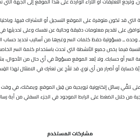
وترجع التعليقات أو الآراء الواردة على هذا الموقع إلى الجهة التي نشر
التي قد تكون متوفرة على الموقع التسجيل أو الاشتراك فيها. وباختيا
ك توافق على تقديم معلومات دقيقة وحالية عن نفسك وعلى تحديثها في ا
 ــ وحده ــ مسؤولية حفظ كلمات السر وغيرها من أساليب تحديد حساب 
سبة فيما يخص جميع الأنشطة التي تحدث باستخدام كلمة السر الخاصة ب
لمة السر أو حسابك. ولا يُعد الموقع مسؤولاً في أي حال من الأحوال، ب
ّة خسارة أو أضرار من أي نوع، قد تنتُج عن تعثرك في الامتثال لهذا القِس
لى تلقِّي رسائل إلكترونية ترويجية من قِبل الموقع. ويمكنك، في وقت 
يجية من خلال الضغط على الرابط الموجود في الجزء السفلي من أية رسالة 
مشاركات المستخدم